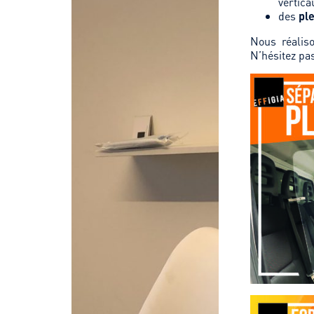
vertica
des
pl
Nous réalis
N’hésitez pas