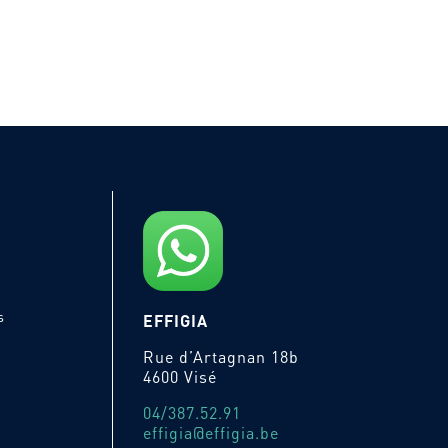
s
EFFIGIA
Rue d’Artagnan 18b
4600 Visé
04/387.52.91
effigia@effigia.be